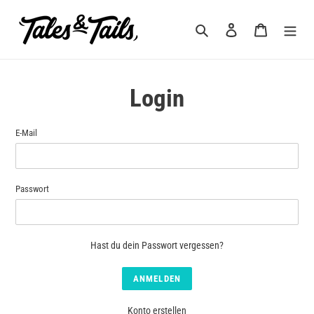
Direkt
zum
Suchen
Einloggen
Warenkorb
Inhalt
Login
E-Mail
Passwort
Hast du dein Passwort vergessen?
Konto erstellen