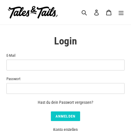
Direkt
zum
Suchen
Einloggen
Warenkorb
Inhalt
Login
E-Mail
Passwort
Hast du dein Passwort vergessen?
Konto erstellen