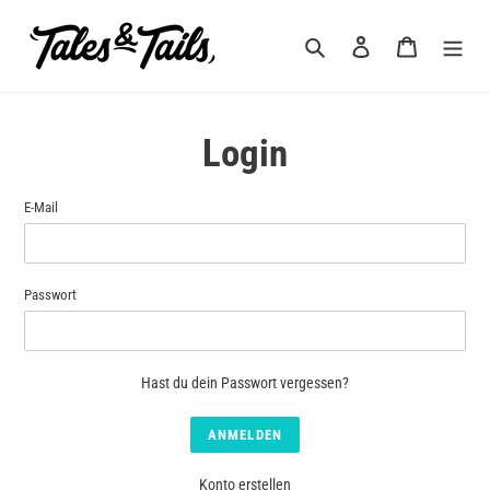
Direkt
zum
Suchen
Einloggen
Warenkorb
Inhalt
Login
E-Mail
Passwort
Hast du dein Passwort vergessen?
Konto erstellen