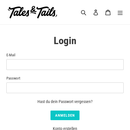
Direkt
zum
Suchen
Einloggen
Warenkorb
Inhalt
Login
E-Mail
Passwort
Hast du dein Passwort vergessen?
Konto erstellen