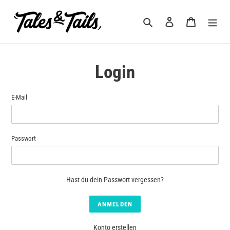
Direkt
zum
Suchen
Einloggen
Warenkorb
Inhalt
Login
E-Mail
Passwort
Hast du dein Passwort vergessen?
Konto erstellen