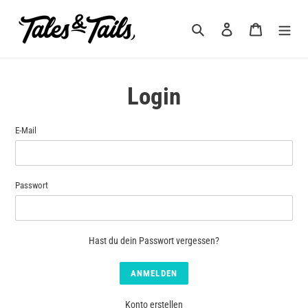
Direkt
zum
Suchen
Einloggen
Warenkorb
Inhalt
Login
E-Mail
Passwort
Hast du dein Passwort vergessen?
Konto erstellen