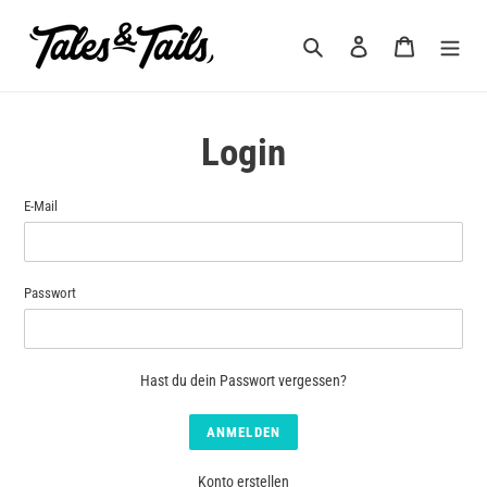
Direkt
zum
Suchen
Einloggen
Warenkorb
Inhalt
Login
E-Mail
Passwort
Hast du dein Passwort vergessen?
Konto erstellen