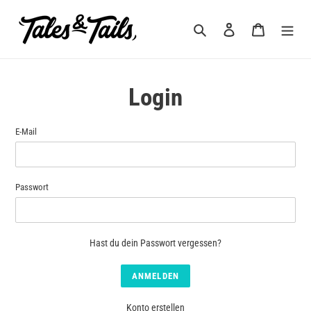
Direkt
zum
Suchen
Einloggen
Warenkorb
Inhalt
Login
E-Mail
Passwort
Hast du dein Passwort vergessen?
Konto erstellen