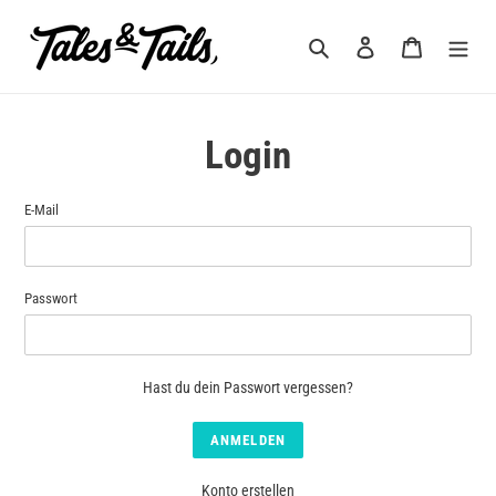
Direkt
zum
Suchen
Einloggen
Warenkorb
Inhalt
Login
E-Mail
Passwort
Hast du dein Passwort vergessen?
Konto erstellen