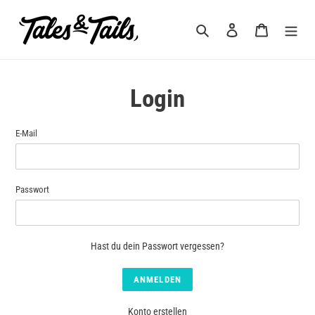
Direkt
zum
Suchen
Einloggen
Warenkorb
Inhalt
Login
E-Mail
Passwort
Hast du dein Passwort vergessen?
Konto erstellen