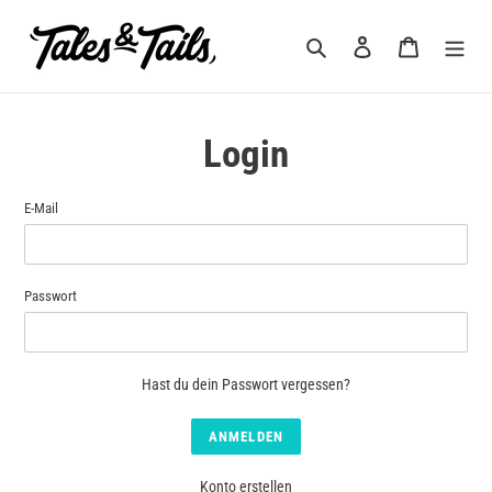
Direkt
zum
Suchen
Einloggen
Warenkorb
Inhalt
Login
E-Mail
Passwort
Hast du dein Passwort vergessen?
Konto erstellen