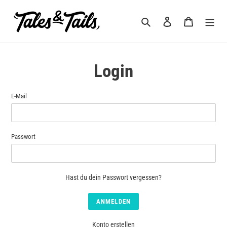
Direkt
zum
Suchen
Einloggen
Warenkorb
Inhalt
Login
E-Mail
Passwort
Hast du dein Passwort vergessen?
Konto erstellen