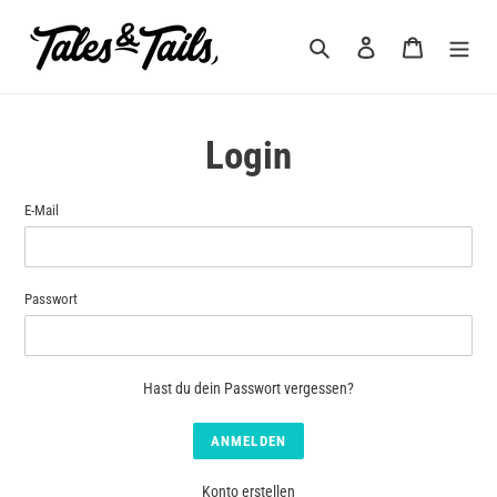
Direkt
zum
Suchen
Einloggen
Warenkorb
Inhalt
Login
E-Mail
Passwort
Hast du dein Passwort vergessen?
Konto erstellen