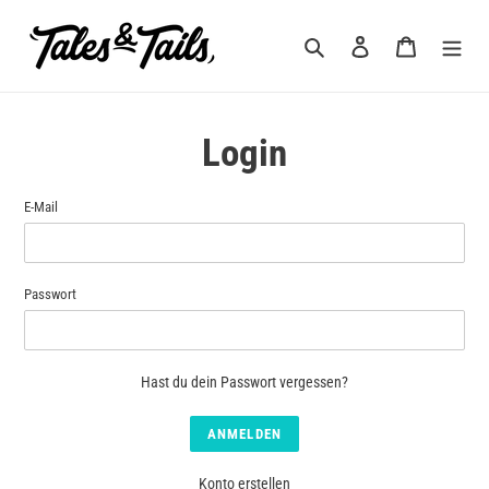
Direkt
zum
Suchen
Einloggen
Warenkorb
Inhalt
Login
E-Mail
Passwort
Hast du dein Passwort vergessen?
Konto erstellen