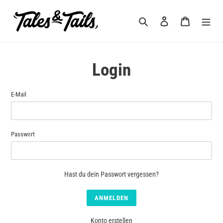
Direkt
zum
Suchen
Einloggen
Warenkorb
Inhalt
Login
E-Mail
Passwort
Hast du dein Passwort vergessen?
Konto erstellen