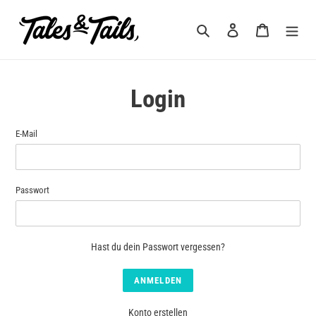
Direkt
zum
Suchen
Einloggen
Warenkorb
Inhalt
Login
E-Mail
Passwort
Hast du dein Passwort vergessen?
Konto erstellen