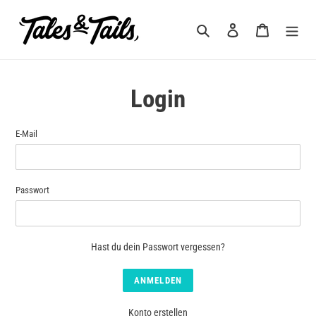
Direkt
zum
Suchen
Einloggen
Warenkorb
Inhalt
Login
E-Mail
Passwort
Hast du dein Passwort vergessen?
Konto erstellen